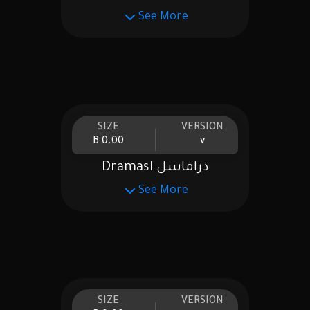
See More
SIZE
VERSION
0.00 B
v
دراماسل Dramasl
See More
SIZE
VERSION