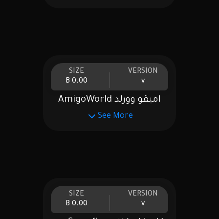
SIZE
VERSION
0.00 B
v
اميقو وورلد AmigoWorld
See More
SIZE
VERSION
0.00 B
v